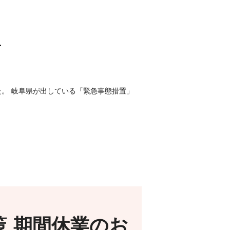
て
た。 岐阜県が出している「緊急事態措置」
 期間休業のお