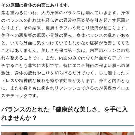
その原因は身体の内面にあります。
歳を重ねるにつれ、人の身体のバランスは崩れていきます。
身体
のバランスの乱れは神経伝達の異常や悪姿勢を引き起こす原因と
なります。その結果、皮膚トラブルや肩こり腰痛が起こります。
美容への悪影響の原因が骨盤の歪み、身体バランスの乱れがある
と、いくら外面に気をつけていてもなかなか症状が改善してくる
ことはありません。
美しさを保つ第一歩は、内面のバランスの乱
れを整えることです。また、内面のみではなく外面からアプロー
チすることも非常に大切です。
特にエステ施術の程よい肌への刺
激は、身体の疲れやこりを和らげるだけでなく、心に溜まったス
トレスや精神的な疲れを癒やす効果があります。
外面と内面とも
に、また心身ともに癒されリフレッシュできるのが美容カイロエ
ステティックです。
バランスのとれた「健康的な美しさ」を手に入
れませんか？