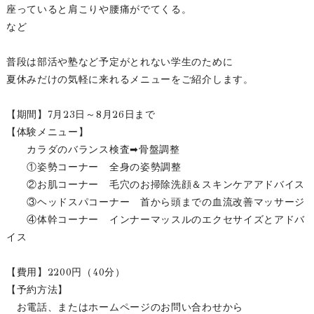
座っていると肩こりや腰痛がでてくる。
など
普段は部活や塾など予定がとれない学生のために
夏休みだけの気軽に来れるメニューをご紹介します。
【期間】7月23日～8月26日まで
【体験メニュー】
カラダのバランス検査➡骨盤調整
①姿勢コーナー 全身の姿勢調整
②お肌コーナー 毛穴のお掃除洗顔＆スキンケアアドバイス
③ヘッドスパコーナー 首から頭までの血流改善マッサージ
④体幹コーナー インナーマッスルのエクセサイズとアドバ
イス
【費用】2200円（40分）
【予約方法】
お電話、またはホームページのお問い合わせから