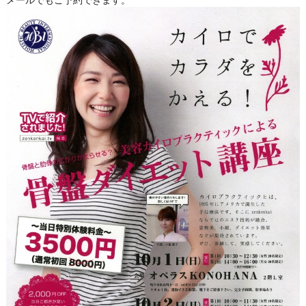
メールでもご予約できます。